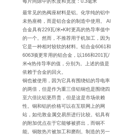
每片间隙中的长度和宽度：0.3毫米
最常见的热阀座材料是铝。化学纯的铝中
未热座椅，而是铝合金的制造中使用。 Al
合金具有229瓦/米•K时更高的热导率值中
的一个。然而，不推荐用于机加工，因为
它是一种相对较软的材料。铝合金6061和
6063顷更常用的铝合金，以166和201瓦/
米•ķ热传导率的值，分别为。上述的值是
依赖于合金的回火。
铜也被使用，因为它具有围绕铝的导电率
的两倍，但是作为重三倍铝铜也是围绕四
至六倍比铝更昂贵，但是这是市场依赖
性。铜和铝的价格可以在互联网上的网
站，如伦敦金属交易所进行比较。铝具有
的附加优点在于它能够被挤出，而铜不
能。铜散热片被加工和磨削。制造的另一