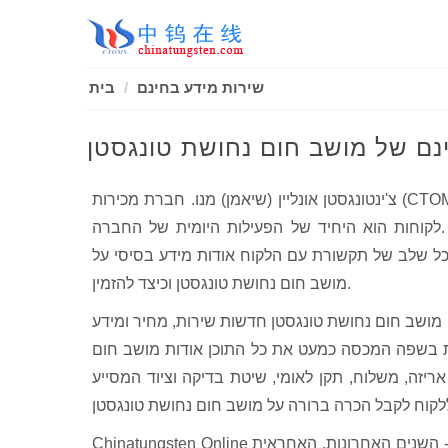
שירות מידע בחינם
בית
נם של מושב חום נחושת טונגסטן
צ'ינטונגסטן אונליין (שיאמן) מנו. חברת מכירות (CTOMS) סופקה תמיד את השירות הטוב ביותר שלה כלפי כל הלקוחות, שירות
לקוחות הוא היחיד של הפעילות היומית של החברה. Chinatungsten Online הטמיעה את שירותיה בהתאמה אישית, מחקר
לת כל שלב של תקשורת עם הלקוח אודות מידע בסיסי על
מושב חום נחושת טונגסטן וכיצד להזמין.
מושב חום נחושת טונגסטן חדשות שירות, מחיר ומידע
ת בשפה המכסה כמעט את כל התוכן אודות מושב חום
אריזה, משלוח, תקן לאומי, שיטת בדיקה וציוד המסייע
Chinatungsten Online הוקמה מחלקת תיאום רשת על בסיס המידע והסטטיסטיקה שנצברו ב 20- השנים האחרונות, האחראית