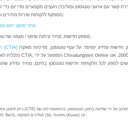
ירת קשר עם ארגוני טונגסטן ומוליבדן ויועצים מקצועיים מדי יום כד
ומוליבדן. Chinatungsten Online מספקת ללקוחות שירות מחירים ומידע בשיטות הבאות:
מכסה כמעט את כל המידע על המוצר.
אתר מושב חום טונ
מספק חדשות, מחיר וניתוח שיווקי / מגמה של טונגסטן. / מוצרי מוליבדן.
חדשות ומידע יומיומי. על ענף טונגסטן, מדיניות מאקרו
האתר של התאחדות התעשייה של טונגסטן בסין (CTIA)
כלכלית לאומית, מיד
ים לספק לכל הלקוחות חדשות טונגסטן בחינם, מחיר ומידע שהו
ניתן לתכנן את מקדם ההתפשטות התר
החומרים, כמו קרמיקה (Al2O3, BeO), מוליכים למחצה (Si), מתכות (Kovar) וכו '.