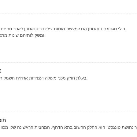
בילי סגסוגת טונגסטן הם למעשה מוטות צילינדר טונגסטן לאחר טחינת 
ומשקולותיהם שונות מתכני טונגסטן שונים ומגדלי מוט.
גוש
נחושת טונגסטן נחושת W70 בעלת חוזק מכני מעולה ועמידות ארוזית חשמלית.
תוס