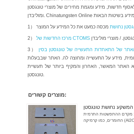
י לאסוף חדשות, מידע ומגמת מחירים של מוצרי טונגסטן
גסטן נחושת
1）
מרכז החדשות של CTOMS
2）
3）
ע על התעשייה ומחוצה לה. האתר שבבעלות CTIA, המופעל על ידי Chinatungsten Online מאז 2000. אנו
א האתר המאשר, האחרון והמקיף ביותר של תעשיית
טונגסטן.
מוצרים קשורים:
המשקע נחושת טונגסטן
מית (CTE) של המורכב על ידי שליטה בתוכן הטונגסטן, בהתאמה לזה של