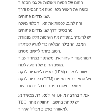
החום של הסעה מאולצת על גבי הסנפיר
וכופה את האוויר כלפי מטה אל הבסיס ודרך
שני צדדים פתוחים.
זהה למעט לכפות את האוויר כלפי מעלה
מהבסיס ודרך שני צדדים פתוחים.
יש להעריך בקפידה את השיטות הללו מנקודת
המבט החבילה המלאה כדי להגיע לפיתרון
הטוב ביותר ליישום מסוים.
גימור אנודייז שחור אינו משתפר במיוחד עבור
מושב החום של הסעה לכוח.
רגליים לינאריות לדקה (LFM) שוות לרגליות
הקוביות לדקה (CFM) של המאוורר או המפוח
מחולק בשטח הפתח ברגליים מרובעות.
למאוורר, מכשיר נע, MTBF נמוך בהרבה מ-
TEC. יש לקחת בחשבון תחזוקה נוחה
למאוורר בעיצוב מכלול הקירור.