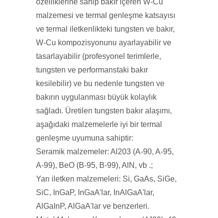
özelliklerine sahip bakır içeren W-Cu
malzemesi ve termal genleşme katsayısı
ve termal iletkenlikteki tungsten ve bakır,
W-Cu kompozisyonunu ayarlayabilir ve
tasarlayabilir (profesyonel terimlerle,
tungsten ve performanstaki bakır
kesilebilir) ve bu nedenle tungsten ve
bakırın uygulanması büyük kolaylık
sağladı. Üretilen tungsten bakır alaşımı,
aşağıdaki malzemelerle iyi bir termal
genleşme uyumuna sahiptir:
Seramik malzemeler: Al203 (A-90, A-95,
A-99), BeO (B-95, B-99), AlN, vb .;
Yarı iletken malzemeleri: Si, GaAs, SiGe,
SiC, InGaP, InGaA'lar, InAlGaA'lar,
AlGaInP, AlGaA'lar ve benzerleri.