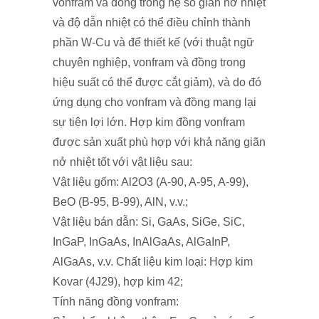
vonfram và đồng trong hệ số giãn nở nhiệt
và độ dẫn nhiệt có thể điều chỉnh thành
phần W-Cu và để thiết kế (với thuật ngữ
chuyên nghiệp, vonfram và đồng trong
hiệu suất có thể được cắt giảm), và do đó
ứng dụng cho vonfram và đồng mang lại
sự tiện lợi lớn. Hợp kim đồng vonfram
được sản xuất phù hợp với khả năng giãn
nở nhiệt tốt với vật liệu sau:
Vật liệu gốm: Al2O3 (A-90, A-95, A-99),
BeO (B-95, B-99), AlN, v.v.;
Vật liệu bán dẫn: Si, GaAs, SiGe, SiC,
InGaP, InGaAs, InAlGaAs, AlGaInP,
AlGaAs, v.v. Chất liệu kim loại: Hợp kim
Kovar (4J29), hợp kim 42;
Tính năng đồng vonfram: